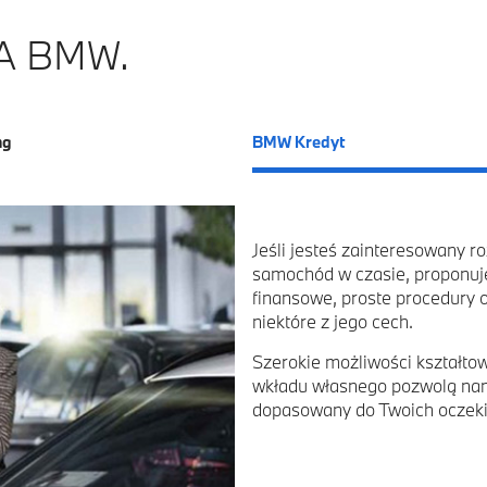
A BMW.
ng
BMW Kredyt
Jeśli jesteś zainteresowany r
samochód w czasie, proponuj
finansowe, proste procedury or
niektóre z jego cech.
Szerokie możliwości kształt
wkładu własnego pozwolą nam
dopasowany do Twoich oczek