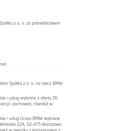
Spółka z o. o. za pośrednictwem
ane)
ors Spółka z o. o. na rzecz BMW
ów i usług wybrane z oferty ZK
rencji i zachowań, również w
któw i usług Grupy BMW wybrane
e, Wołoska 22A, 02-675 Warszawa
wnież w związku z korzystaniem z