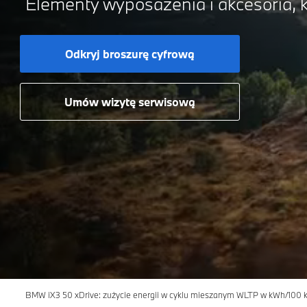
Elementy wyposażenia i akcesoria, k
Odkryj broszurę cyfrową
Umów wizytę serwisową
BMW iX3 50 xDrive: zużycie energii w cyklu mieszanym WLTP w kWh/100 km