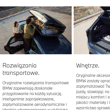
Rozwiązania
Wnętrze.
transportowe.
Oryginalne akceso
BMW zostały opra
Oryginalne rozwiązania transportowe
zoptymalizować Tw
BMW zapewniają doskonałe
jazdy, stawiając n
przygotowanie na każdą sytuację.
miejscu komfort i s
Inteligentnie zaprojektowane,
jakości materiały i
zoptymalizowane aerodynamicznie i
wzornictwo sprawia
idealnie wkomponowane w stylistykę