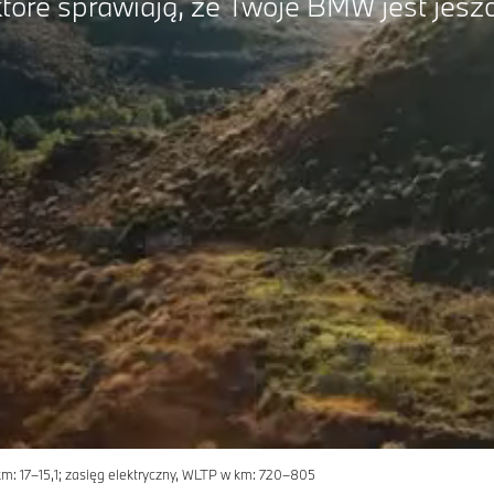
tóre sprawiają, że Twoje BMW jest jesz
: 17–15,1; zasięg elektryczny, WLTP w km: 720–805