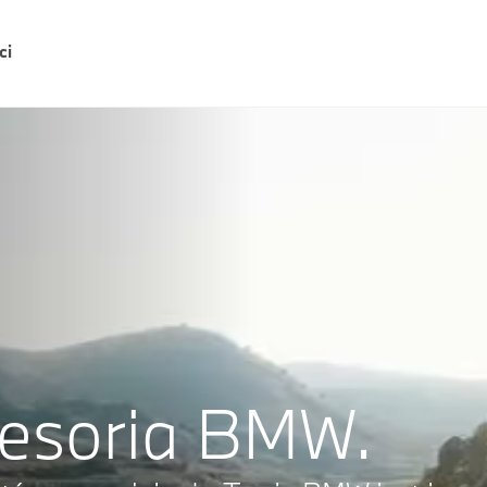
ci
cesoria BMW.