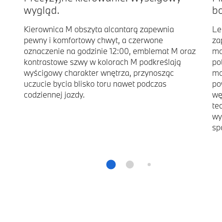
wygląd.
b
Kierownica M obszyta alcantarą zapewnia
Le
pewny i komfortowy chwyt, a czerwone
za
oznaczenie na godzinie 12:00, emblemat M oraz
mo
kontrastowe szwy w kolorach M podkreślają
po
wyścigowy charakter wnętrza, przynosząc
mo
uczucie bycia blisko toru nawet podczas
po
codziennej jazdy.
wę
te
wy
sp