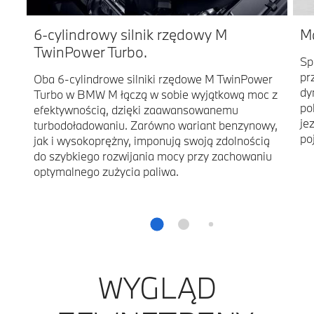
6-cylindrowy silnik rzędowy M
M
TwinPower Turbo.
Sp
pr
Oba 6-cylindrowe silniki rzędowe M TwinPower
dy
Turbo w BMW M łączą w sobie wyjątkową moc z
po
efektywnością, dzięki zaawansowanemu
je
turbodoładowaniu. Zarówno wariant benzynowy,
po
jak i wysokoprężny, imponują swoją zdolnością
do szybkiego rozwijania mocy przy zachowaniu
optymalnego zużycia paliwa.
WYGLĄD