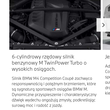
6-cylindrowy rzędowy silnik
Je
benzynowy M TwinPower Turbo o
Ad
wysokich osiągach.
Co
sp
Silnik BMW M4 Competition Coupé zachwyca
au
responsywnością i potężnym brzmieniem, które
dr
są sygnaturą sportowych osiągów BMW M.
ki
Dynamiczne przyspieszenie i charakterystyczny
dźwięk wydechu angażują zmysły, podkreślając
surową moc i radość z jazdy.