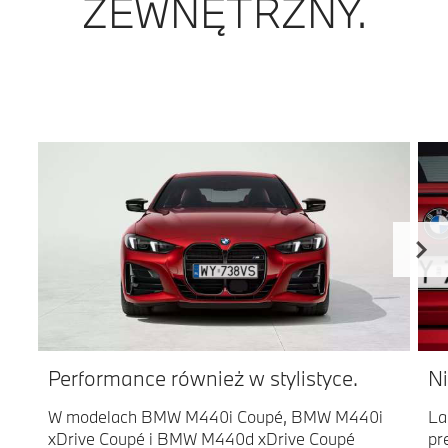
ZEWNĘTRZNY.
Performance również w stylistyce.
Ni
W modelach BMW M440i Coupé, BMW M440i
La
xDrive Coupé i BMW M440d xDrive Coupé
pr