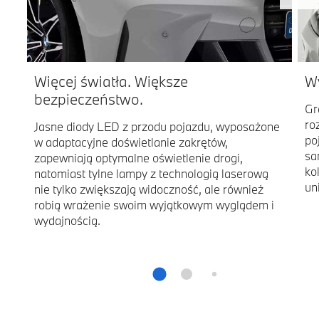
Więcej światła. Większe
Wy
bezpieczeństwo.
Gr
ro
Jasne diody LED z przodu pojazdu, wyposażone
po
w adaptacyjne doświetlanie zakrętów,
sa
zapewniają optymalne oświetlenie drogi,
ko
natomiast tylne lampy z technologią laserową
un
nie tylko zwiększają widoczność, ale również
robią wrażenie swoim wyjątkowym wyglądem i
wydajnością.