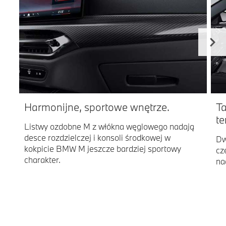
Harmonijne, sportowe wnętrze.
Ta
t
Listwy ozdobne M z włókna węglowego nadają
desce rozdzielczej i konsoli środkowej w
Dw
kokpicie BMW M jeszcze bardziej sportowy
cz
charakter.
na