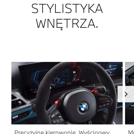
STYLISTYKA
WNĘTRZA.
Precyzyjne kierowanie. Wyścigowy
M