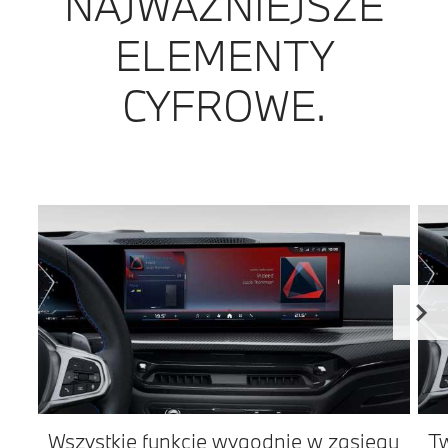
NAJWAŻNIEJSZE
ELEMENTY
CYFROWE.
Wszystkie funkcje wygodnie w zasięgu
Tw