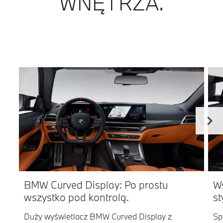
WNĘTRZA.
BMW Curved Display: Po prostu
Ws
wszystko pod kontrolą.
st
Duży wyświetlacz BMW Curved Display z
Sp