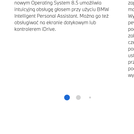
nowym Operating System 8.5 umożliwia
za
intuicyjną obsługę głosem przy użyciu BMW
ma
Intelligent Personal Assistant. Można go też
Wy
obsługiwać na ekranie dotykowym lub
pe
kontrolerem iDrive.
po
za
cz
po
us
pr
po
wy