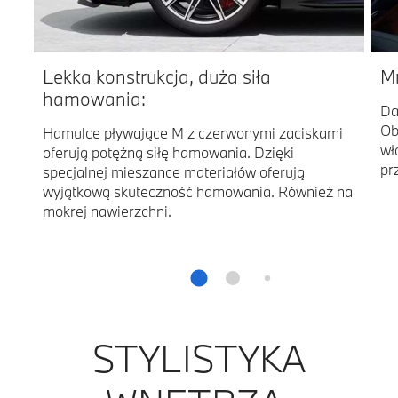
Lekka konstrukcja, duża siła
M
hamowania:
Da
Ob
Hamulce pływające M z czerwonymi zaciskami
wł
oferują potężną siłę hamowania. Dzięki
pr
specjalnej mieszance materiałów oferują
wyjątkową skuteczność hamowania. Również na
mokrej nawierzchni.
STYLISTYKA