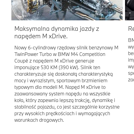
Maksymalna dynamika jazdy z
R
napędem M xDrive.
BM
wy
Nowy 6-cylindrowy rzędowy silnik benzynowy M
be
TwinPower Turbo w BMW M4 Competition
im
Coupé z napędem M xDrive generuje
wy
imponujące 530 KM (390 kW). Silnik ten
sp
charakteryzuje się doskonałą charakterystyką
za
mocy i wyrazistym, sportowym brzmieniem
typowym dla modeli M. Napęd M xDrive to
zaawansowany system napędu na wszystkie
koła, który zapewnia lepszą trakcję, dynamikę i
stabilność pojazdu, co jest szczególnie korzystne
przy wysokich prędkościach i wymagających
warunkach drogowych.