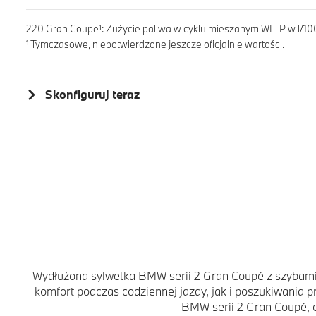
220 Gran Coupe¹: Zużycie paliwa w cyklu mieszanym WLTP w l/100
¹ Tymczasowe, niepotwierdzone jeszcze oficjalnie wartości.
Skonfiguruj teraz
Wydłużona sylwetka BMW serii 2 Gran Coupé z szybami
komfort podczas codziennej jazdy, jak i poszukiwania
BMW serii 2 Gran Coupé, o