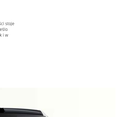
ci staje
eśla
k i w