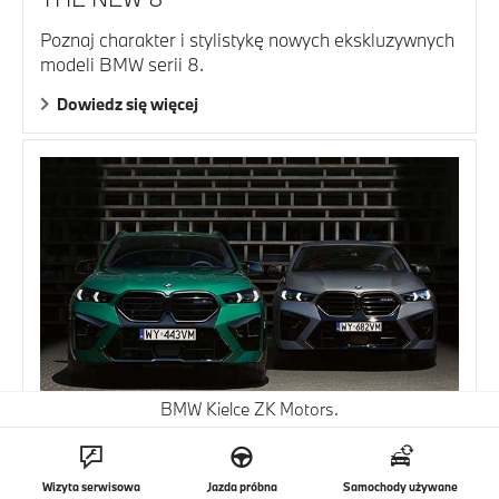
Poznaj charakter i stylistykę nowych ekskluzywnych
modeli BMW serii 8.
Dowiedz się więcej
BMW Kielce ZK Motors.
BMW X5 M ORAZ BMW X6 M.
Poznaj nowe BMW X5 M i X6 M, wyjątkowe pod
każdym względem.
Wizyta serwisowa
Jazda próbna
Samochody używane